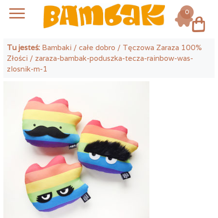
0
Log in
Tu jesteś:
Bambaki
/
całe dobro
/
Tęczowa Zaraza 100%
Złości
/ zaraza-bambak-poduszka-tecza-rainbow-was-
zlosnik-m-1