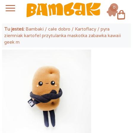
0
Log in
Tu jesteś:
Bambaki
/
całe dobro
/
Kartoflacy
/ pyra
ziemniak kartofel przytulanka maskotka zabawka kawaii
geek m