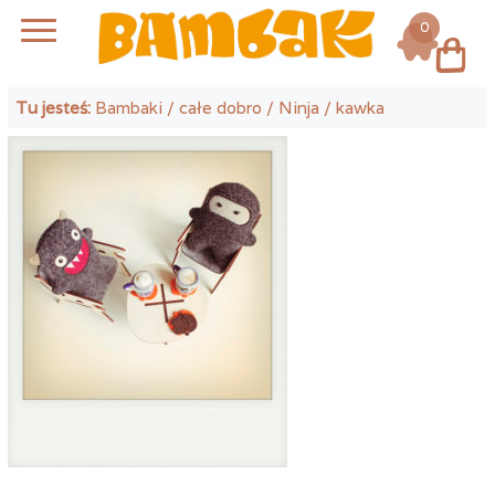
0
Log in
Tu jesteś:
Bambaki
/
całe dobro
/
Ninja
/ kawka