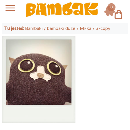
0
Log in
Tu jesteś:
Bambaki
/
bambaki duże
/
Miłka
/ 3-copy