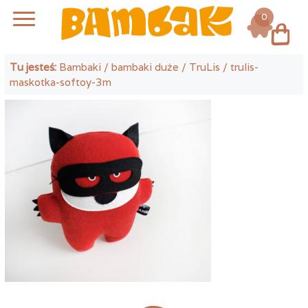
0
Log in
Tu jesteś:
Bambaki
/
bambaki duże
/
TruLis
/ trulis-
maskotka-softoy-3m