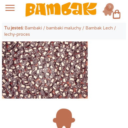
0
Log in
Tu jesteś:
Bambaki
/
bambaki maluchy
/
Bambak Lech
/
lechy-proces