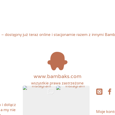
p – dostępny już teraz online i stacjonarnie razem z innymi Bam
www.bambaks.com
wszystkie prawa zastrzeżone
instagram
fac
 i dołącz
 a my nie
Moje kont
o