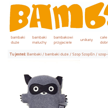
bambaki
bambaki
bambakowi
całe
unikaty
duże
maluchy
przyjaciele
dobr
Tu jesteś:
Bambaki
/
bambaki duże
/
Szop SzopEn
/ szop