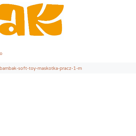
o
-bambak-soft-toy-maskotka-pracz-1-m