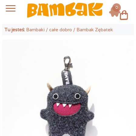
0
Log in
Tu jesteś:
Bambaki
/
całe dobro
/ Bambak Zębatek