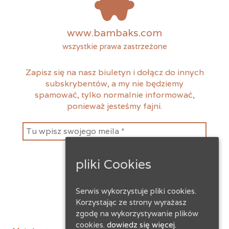
www.bambaks.com
wszystkie prawa zastrzeżone
Zapisz się na nasz biuletyn i dołącz do innych
subskrybentów, a my nie będziemy
spamować, tylko normalnie informować,
ponieważ jesteśmy fajni.
pliki Cookies
Serwis wykorzystuje pliki cookies.
Korzystając ze strony wyrażasz
zgodę na wykorzystywanie plików
cookies.
dowiedz się więcej.
instagram
facebook