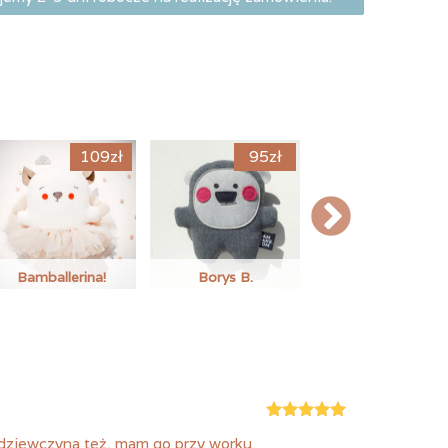
109
zł
95
zł
79
zł
ballerina!
Borys B.
Plecak Misiejstwo
Oceniono
5
 dziewczyna też, mam go przy worku
na 5