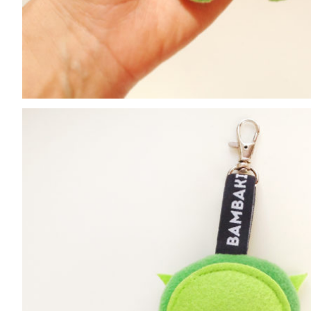
49
zł
99
zł
Bambacus bambaki
– risografia
Plecak Zębatek
Pingwin Ma