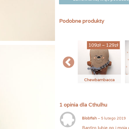
Podobne produkty
Zakres
59
zł
109
zł
–
129
zł
cen:
od
109zł
do
Bambaki na
129zł
luch
zamówienie
Chewbambacca
Bam
Ten
produkt
ma
1 opinia dla
Cthulhu
wiele
wariantów.
Opcje
Blobfish
–
5 lutego 2019
można
Bardzo lubie go i moja