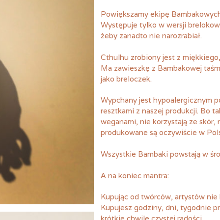
Oceniony
1
5.00
na 5
Powiększamy ekipę Bambakowych s
na
podstawie
Występuje tylko w wersji brelokowe
oceny
żeby zanadto nie narozrabiał.
klienta
Cthulhu zrobiony jest z miękkiego,
Ma zawieszkę z Bambakowej taśmy
jako breloczek.
Wypchany jest hypoalergicznym p
resztkami z naszej produkcji. Bo ta
weganami, nie korzystają ze skór, 
produkowane są oczywiście w Pol
Wszystkie Bambaki powstają w ś
A na koniec mantra:
Kupując od twórców, artystów nie 
Kupujesz godziny, dni, tygodnie p
krótkie chwile czystej radości.