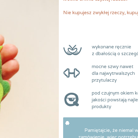
Nie kupujesz zwykłej rzeczy, kupuj
wykonane ręcznie
z dbałością o szczeg
mocne szwy nawet
dla najwytrwalszych
przytulaczy
pod czujnym okiem ko
jakości powstają najl
produkty
Pamiętajcie, że niemal 
zamówienie, więc potrzebuj