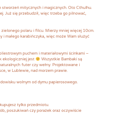
tworzeń mitycznych i magicznych. Oto Cthulhu.
j. Już się przebudził, więc trzeba go pilnować,
 zielonego polaru i filcu. Mierzy mniej więcej 10cm.
 i małego karabińczyka, więc może Wam służyć
oliestrowym puchem i materiałowymi ścinkami –
k ekologiczniej jest
Wszystkie Bambaki są
naturalnych futer czy wełny. Projektowane i
sce, w Lublewie, nad morzem prawie.
rodowisku wolnym od dymu papierosowego.
kupujesz tylko przedmiotu.
rób, poszukiwań czy porażek oraz oczywiście