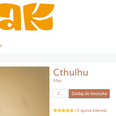
o
Cthulhu
59
zł
ilość
Dodaj do koszyka
Cthulhu
(
1
opinia klienta)