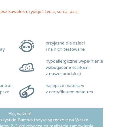
esz kawałek czyjegoś życia, serca, pasji.
przyjazne dla dzieci
óły
i na nich testowane
hypoallergiczne wypełnienie
wzbogacone ścinkami
z naszej produkcji
ntroli
najlepsze materiały
epsze
z certyfikatem oeko tex
Elo, ważne!
wszystkie Bambaki szyte są ręcznie na Wasze
emy 2-3 dni robocze na realizację zamówienia.