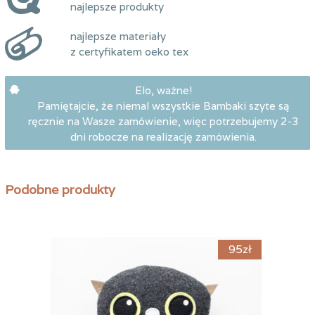
najlepsze produkty
najlepsze materiały
z certyfikatem oeko tex
Elo, ważne!
Pamiętajcie, że niemal wszystkie Bambaki szyte są
ręcznie na Wasze zamówienie, więc potrzebujemy 2-3
dni robocze na realizację zamówienia.
Podobne produkty
49
zł
95
zł