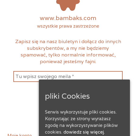
www.bambaks.com
wszystkie prawa zastrzeżone
Zapisz się na nasz biuletyn i dołącz do innych
subskrybentów, a my nie będziemy
spamować, tylko normalnie informować,
ponieważ jesteśmy fajni.
pliki Cookies
Serwis wykorzystuje pliki cookies.
Korzystając ze strony wyrażasz
zgodę na wykorzystywanie plików
cookies.
dowiedz się więcej.
instagram
facebook
Moje konto