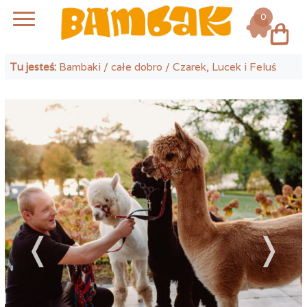
0
Log in
Tu jesteś:
Bambaki
/
całe dobro
/ Czarek, Lucek i Feluś