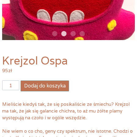
Krejzol Ospa
95
zł
ilość
Dodaj do koszyka
Krejzol
Ospa
Mieliście kiedyś tak, że się posikaliście ze śmiechu? Krejzol
ma tak, że jak się galancie chichra, to aż mu żółte plamy
występują na czoło i w ogóle wszędzie.
Nie wiem o co cho, geny czy spektrum, nie istotne. Chodzi o