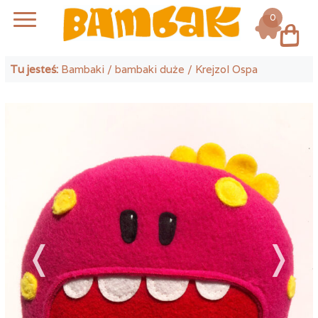
0
Log in
Tu jesteś:
Bambaki
/
bambaki duże
/ Krejzol Ospa