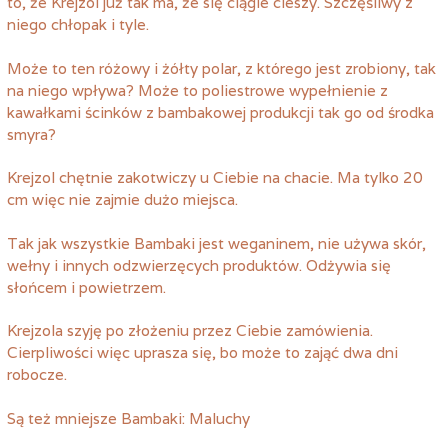
to, że Krejzol już tak ma, że się ciągle cieszy. Szczęśliwy z
niego chłopak i tyle.
Może to ten różowy i żółty polar, z którego jest zrobiony, tak
na niego wpływa? Może to poliestrowe wypełnienie z
kawałkami ścinków z bambakowej produkcji tak go od środka
smyra?
Krejzol chętnie zakotwiczy u Ciebie na chacie. Ma tylko 20
cm więc nie zajmie dużo miejsca.
Tak jak wszystkie Bambaki jest weganinem, nie używa skór,
wełny i innych odzwierzęcych produktów. Odżywia się
słońcem i powietrzem.
Krejzola szyję po złożeniu przez Ciebie zamówienia.
Cierpliwości więc uprasza się, bo może to zająć dwa dni
robocze.
Są też mniejsze Bambaki:
Maluchy