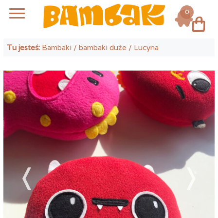
0
Log in
Tu jesteś:
Bambaki
/
bambaki duże
/ Lucyna