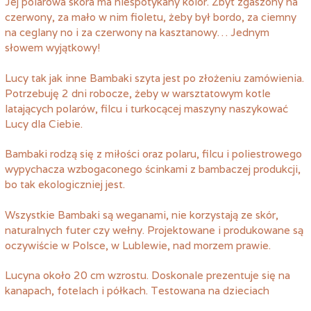
Jej polarowa skóra ma niespotykany kolor. Zbyt zgaszony na
czerwony, za mało w nim fioletu, żeby był bordo, za ciemny
na ceglany no i za czerwony na kasztanowy… Jednym
słowem wyjątkowy!
Lucy tak jak inne Bambaki szyta jest po złożeniu zamówienia.
Potrzebuję 2 dni robocze, żeby w warsztatowym kotle
latających polarów, filcu i turkocącej maszyny naszykować
Lucy dla Ciebie.
Bambaki rodzą się z miłości oraz polaru, filcu i poliestrowego
wypychacza wzbogaconego ścinkami z bambaczej produkcji,
bo tak ekologiczniej jest.
Wszystkie Bambaki są weganami, nie korzystają ze skór,
naturalnych futer czy wełny. Projektowane i produkowane są
oczywiście w Polsce, w Lublewie, nad morzem prawie.
Lucyna około 20 cm wzrostu. Doskonale prezentuje się na
kanapach, fotelach i półkach. Testowana na dzieciach