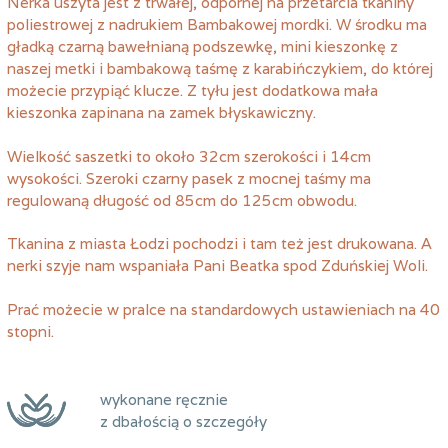
Nerka uszyta jest z trwałej, odpornej na przetarcia tkaniny
poliestrowej z nadrukiem Bambakowej mordki. W środku ma
gładką czarną bawełnianą podszewkę, mini kieszonkę z
naszej metki i bambakową taśmę z karabińczykiem, do której
możecie przypiąć klucze. Z tyłu jest dodatkowa mała
kieszonka zapinana na zamek błyskawiczny.
Wielkość saszetki to około 32cm szerokości i 14cm
wysokości. Szeroki czarny pasek z mocnej taśmy ma
regulowaną długość od 85cm do 125cm obwodu.
Tkanina z miasta Łodzi pochodzi i tam też jest drukowana. A
nerki szyje nam wspaniała Pani Beatka spod Zduńskiej Woli.
Prać możecie w pralce na standardowych ustawieniach na 40
stopni.
wykonane ręcznie
z dbałością o szczegóły