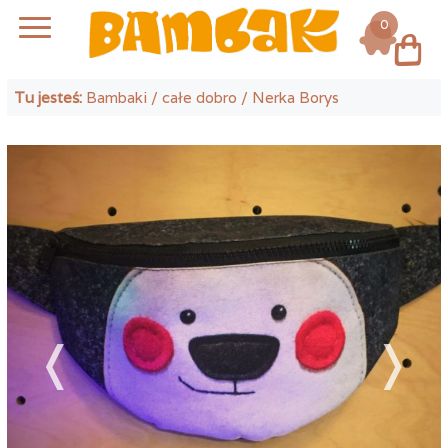
0
Log in
Tu jesteś:
Bambaki
/
całe dobro
/ Nerka Borys