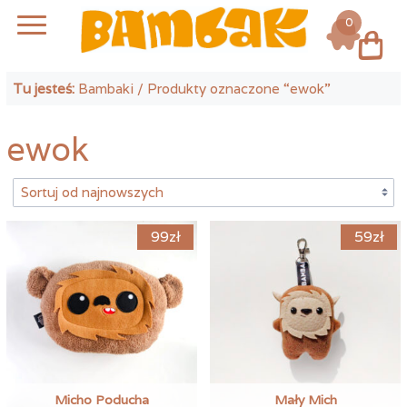
0
Log in
Tu jesteś:
Bambaki
/ Produkty oznaczone “ewok”
ewok
99
zł
59
zł
Micho Poducha
Mały Mich