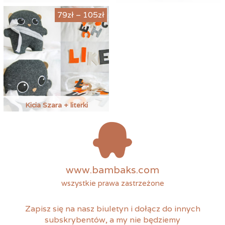
Zakres
79
zł
–
105
zł
cen:
od
79zł
do
105zł
Kicia Szara + literki
Ten
produkt
ma
wiele
wariantów.
www.bambaks.com
Opcje
można
wszystkie prawa zastrzeżone
wybrać
na
Zapisz się na nasz biuletyn i dołącz do innych
stronie
subskrybentów, a my nie będziemy