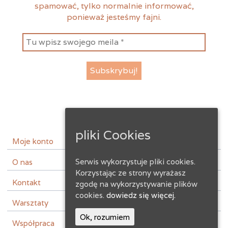
produktu
spamować, tylko normalnie informować,
ponieważ jesteśmy fajni.
pliki Cookies
instagram
facebook
Moje konto
Serwis wykorzystuje pliki cookies.
O nas
Korzystając ze strony wyrażasz
Kontakt
zgodę na wykorzystywanie plików
cookies.
dowiedz się więcej.
Warsztaty
Ok, rozumiem
Współpraca