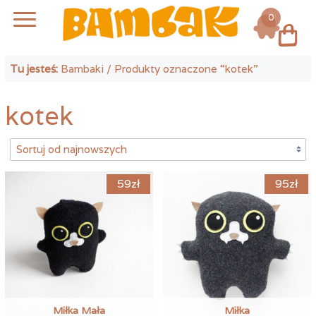
0
Log in
Tu jesteś:
Bambaki
/ Produkty oznaczone “kotek”
kotek
59
zł
95
zł
Miłka Mała
Miłka