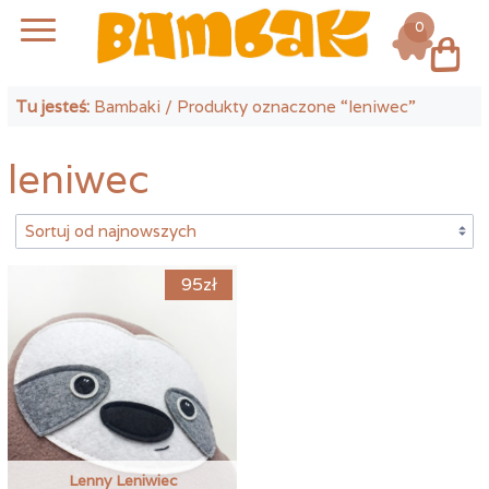
0
Log in
Tu jesteś:
Bambaki
/ Produkty oznaczone “leniwec”
leniwec
95
zł
Lenny Leniwiec