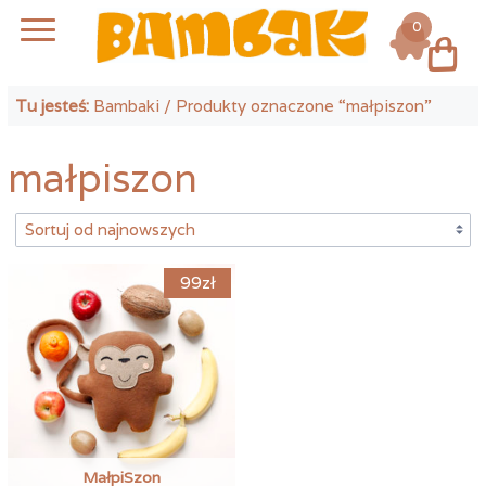
0
Log in
Tu jesteś:
Bambaki
/ Produkty oznaczone “małpiszon”
małpiszon
99
zł
MałpiSzon