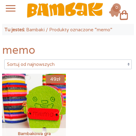
0
Log in
Tu jesteś:
Bambaki
/ Produkty oznaczone “memo”
memo
49
zł
Bambakowa gra