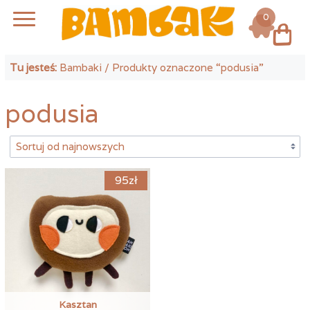
0
Log in
Tu jesteś:
Bambaki
/ Produkty oznaczone “podusia”
podusia
95
zł
Kasztan