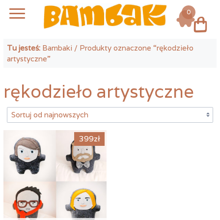
0
Log in
Tu jesteś:
Bambaki
/ Produkty oznaczone “rękodzieło
artystyczne”
rękodzieło artystyczne
399
zł