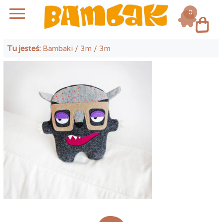
0
Log in
Tu jesteś:
Bambaki
/
3m
/ 3m