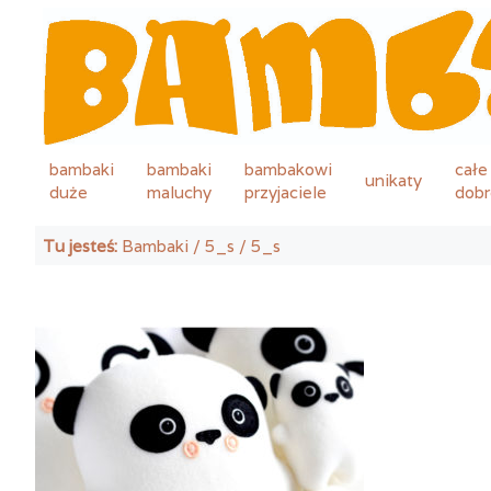
bambaki
bambaki
bambakowi
całe
unikaty
duże
maluchy
przyjaciele
dobr
Tu jesteś:
Bambaki
/
5_s
/ 5_s