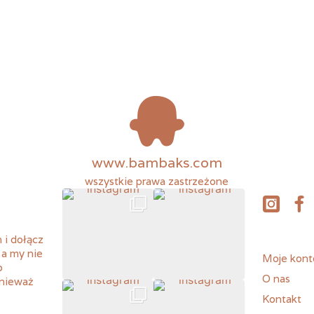
www.bambaks.com
wszystkie prawa zastrzeżone
instagram
fac
 i dołącz
 a my nie
Moje kont
o
O nas
onieważ
Kontakt