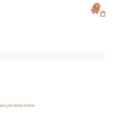
0
Log in
ny już teraz online