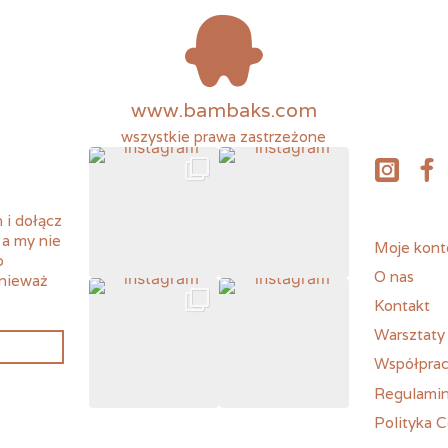
www.bambaks.com
wszystkie prawa zastrzeżone
instagram
fac
 i dołącz
 a my nie
Moje kont
o
O nas
onieważ
Kontakt
Warsztaty
Współpra
Regulamin
Polityka C