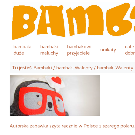
bambaki
bambaki
bambakowi
całe
unikaty
duże
maluchy
przyjaciele
dobr
Tu jesteś:
Bambaki
/
bambak-Walenty
/ bambak-Walenty
Autorska zabawka szyta ręcznie w Polsce z szarego polaru