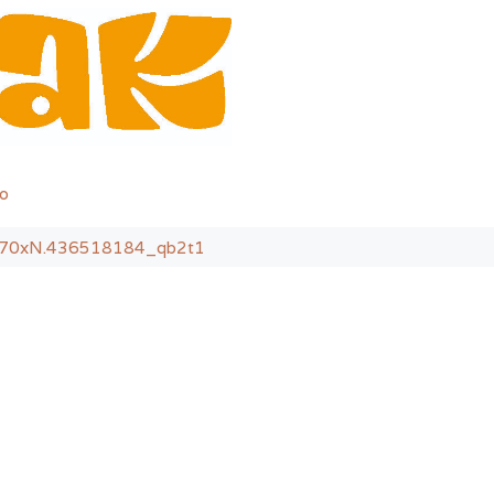
o
570xN.436518184_qb2t1