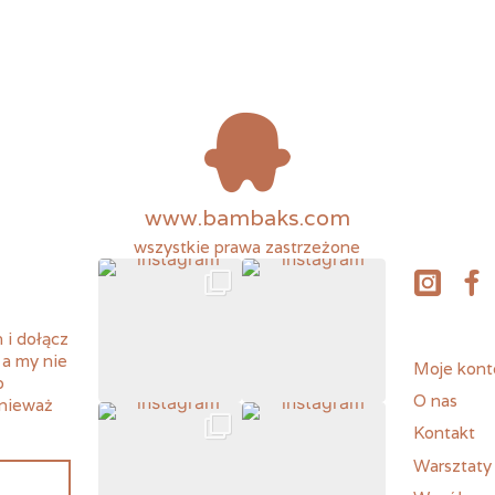
www.bambaks.com
wszystkie prawa zastrzeżone
instagram
fac
 i dołącz
 a my nie
Moje kont
o
O nas
onieważ
Kontakt
Warsztaty