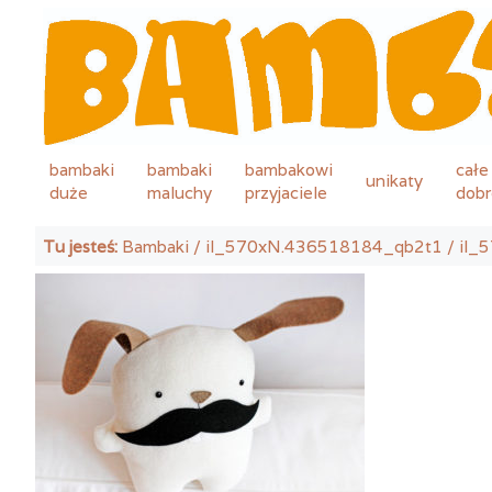
bambaki
bambaki
bambakowi
całe
unikaty
duże
maluchy
przyjaciele
dobr
Tu jesteś:
Bambaki
/
il_570xN.436518184_qb2t1
/ il_