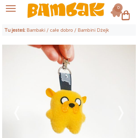
0
Log in
Tu jesteś:
Bambaki
/
całe dobro
/ Bambini Dżejk