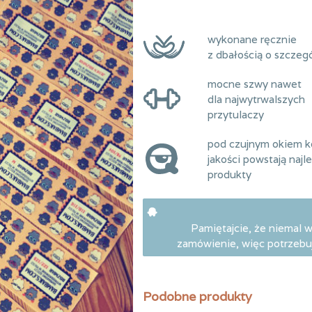
wykonane ręcznie
z dbałością o szczeg
mocne szwy nawet
dla najwytrwalszych
przytulaczy
pod czujnym okiem ko
jakości powstają najl
produkty
Pamiętajcie, że niemal 
zamówienie, więc potrzebuj
Podobne produkty