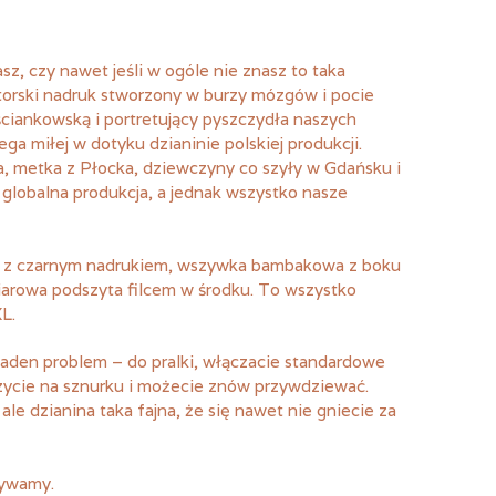
z, czy nawet jeśli w ogóle nie znasz to taka
torski nadruk stworzony w burzy mózgów i pocie
ościankowską i portretujący pyszczydła naszych
 miłej w dotyku dzianinie polskiej produkcji.
a, metka z Płocka, dziewczyny co szyły w Gdańsku i
globalna produkcja, a jednak wszystko nasze
ka z czarnym nadrukiem, wszywka bambakowa z boku
arowa podszyta filcem w środku. To wszystko
L.
żaden problem – do pralki, włączacie standardowe
szycie na sznurku i możecie znów przywdziewać.
ale dzianina taka fajna, że się nawet nie gniecie za
żywamy.