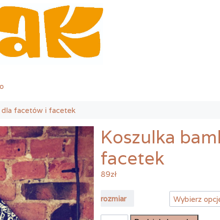
o
dla facetów i facetek
Koszulka bamb
facetek
89
zł
rozmiar
ilość