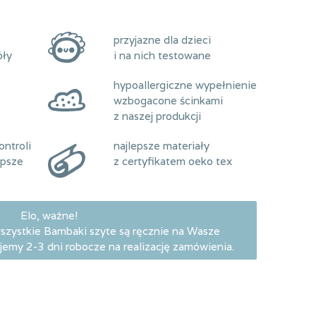
przyjazne dla dzieci
óły
i na nich testowane
hypoallergiczne wypełnienie
wzbogacone ścinkami
z naszej produkcji
ntroli
najlepsze materiały
epsze
z certyfikatem oeko tex
Elo, ważne!
wszystkie Bambaki szyte są ręcznie na Wasze
emy 2-3 dni robocze na realizację zamówienia.