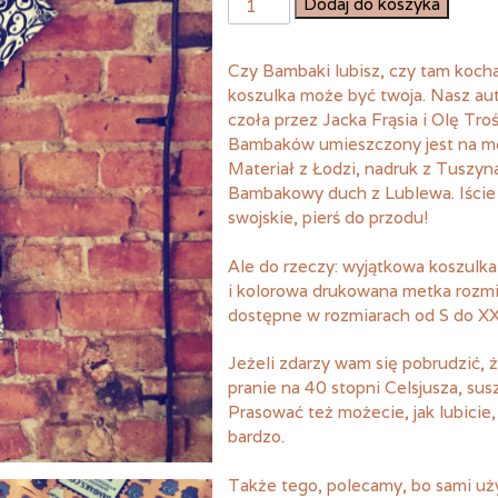
Dodaj do koszyka
Koszulka
bambakowa
Czy Bambaki lubisz, czy tam kochas
dla
koszulka może być twoja. Nasz au
facetów
czoła przez Jacka Frąsia i Olę Tr
i
Bambaków umieszczony jest na mega
facetek
Materiał z Łodzi, nadruk z Tuszyn
Bambakowy duch z Lublewa. Iście 
swojskie, pierś do przodu!
Ale do rzeczy: wyjątkowa koszul
i kolorowa drukowana metka rozmi
dostępne w rozmiarach od S do XX
Jeżeli zdarzy wam się pobrudzić, 
pranie na 40 stopni Celsjusza, su
Prasować też możecie, jak lubicie, 
bardzo.
Także tego, polecamy, bo sami u