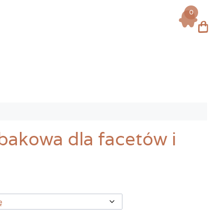
0
Log in
akowa dla facetów i