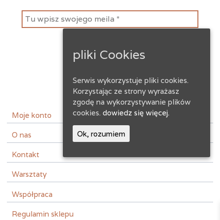
pliki Cookies
Serwis wykorzystuje pliki cookies.
Korzystając ze strony wyrażasz
zgodę na wykorzystywanie plików
instagram
facebook
cookies.
dowiedz się więcej.
Moje konto
Ok, rozumiem
O nas
Kontakt
Warsztaty
Współpraca
Regulamin sklepu