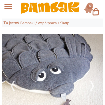
0
Log in
Tu jesteś:
Bambaki
/
współpraca
/ Skarp