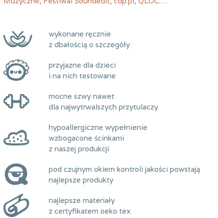
Muzyczne, Festiwal Soundedit, cdp.pl, QLOC…
wykonane ręcznie
z dbałością o szczegóły
przyjazne dla dzieci
i na nich testowane
mocne szwy nawet
dla najwytrwalszych przytulaczy
hypoallergiczne wypełnienie
wzbogacone ścinkami
z naszej produkcji
pod czujnym okiem kontroli jakości powstają
najlepsze produkty
najlepsze materiały
z certyfikatem oeko tex