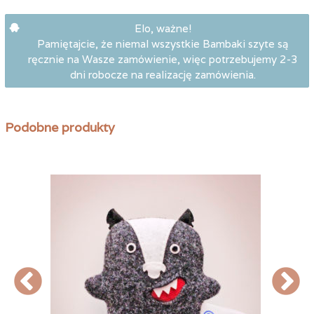
Elo, ważne!
Pamiętajcie, że niemal wszystkie Bambaki szyte są
ręcznie na Wasze zamówienie, więc potrzebujemy 2-3
dni robocze na realizację zamówienia.
Podobne produkty