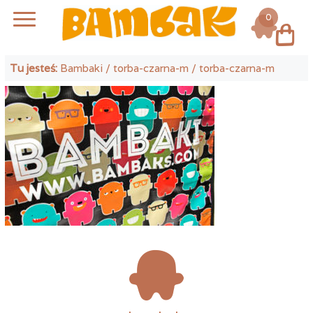
0
Log in
Tu jesteś:
Bambaki
/
torba-czarna-m
/ torba-czarna-m